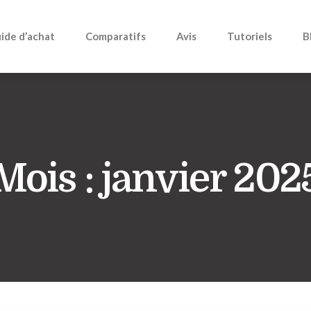
ide d’achat
Comparatifs
Avis
Tutoriels
B
Mois :
janvier 202